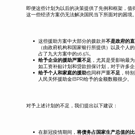
即便这些计划为以后的决策提供了先例和框架，值
这一些经济方案仍无法解决国民当下所面对的困境
这些援助方案中大部分的拨款并
不是政府的直
（由政府机构和国家银行所提供）以及个人的公
占了九大方案中的16.5%。
给予企业的援助严重不足
，尤其是受影响最为
如工资补贴计划和贷款担保计划，对于许多企
给予个人和家庭的援助
也同样严重
不足
，特别是
人民关怀援助金(BPR)给予的金额数额很少。
对予上述计划的不足，我们提出以下建议：
在新冠疫情期间，
将债务占国家生产总值的比例(Debt