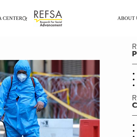
A CENTER
ABOUT 
R
P
R
C