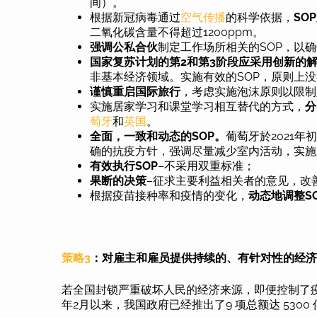
间）。
根据新冠病毒通过
空气传播
的科学依据，
SO
二氧化碳含量不得超过1200ppm。
强调公私合伙
制定工作场所相关的SOP，以
国家复苏计划的第2和第3阶段应采用创新的
非基本经济领域。实施有效的SOP，原则上没
谨慎重启国际旅行
，考虑实施泡沫原则以限制
实施居家学习和课堂学习相互替代的方式，
分
萄牙
和
英国
。
全面，一致和动态的SOP。
葡萄牙於2021
确的抗疫方针，强调尽量减少室内活动，实施
有效执行SOP
–不采用双重标准；
果断的决策
–征求主要利益相关者的意见，改
根据疫苗接种率和疫情的变化，
动态地调整S
策略3
：对雇主和雇员提供持续的、有针对性的经
若全国封锁严重破坏人民的经济来源，即便控制了疫
年2月以来，我国政府已经推出了9 项总额达 53