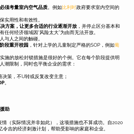
P必须考量室内空气品质
。例如
比利时
政府要求室内空间的
确保实用性和有效性。
解决方案，让更多合适的行业逐渐开放
，并停止区分基本和
有任何经济领域因“风险太大”为由而无法开放。
人与人之间的触碰。
阶段重开校园
，针对上学的儿童制定严格的SOP，例如
葡
年初实施的放松封锁措施是很好的个例。它在每个阶段提供明
人潮限制，同时也平衡企业的需求：
善决策，不U转或反复改变主意；
OP
。
济援助
情（实际情况并非如此），这项措施也不算成功。自2020
00 亿令吉的经济刺激计划，帮助受影响的家庭和企业。