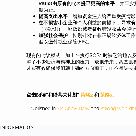
Ratio)由原有的15%提至更高的水平
，并至少
期为止。
提高支出水平
，增加资金注入给严重受疫情影
在不损害小企业和个人利益的前提下，寻求
有
（KWAN）、财政部或者征收特别收益金(Windfal
加强社会保护
，特别针对在非正规经济体工作
贴以缴付就业保险(EIS)。
现有的封锁模式，加上在执行SOPs 时缺乏沟通
添了不少经济与精神上的压力。放眼未来，我国需要合
才能有效确保我们朝正确的方向前进，而不是失去
点击阅读”和谐共荣计划”
策略2
和
策略3.
-Published in
Sin Chew Daily
and
Kwong Wah Yit
INFORMATION