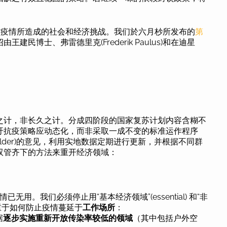
对疫情所造成的社会和经济挑战。我们於六月杪所发布的
第
民博士、弗雷德里克(Frederik Paulus)和在迪星
之计，非长久之计。分成四阶段的国家复苏计划内容含糊不
吁抗疫策略应动态化，而非采取一成不变的标准运作程序
keholder)的意见，利用实地数据定期进行更新，并根据不同群
双管齐下的方法来重开经济领域：
无用。我们必须停止用“基本经济领域”(essential) 和“非
，并着重于如何防止疫情蔓延于
工作场所
：
据
逐步实施重新开放传染率较低的领域
（其中包括户外空