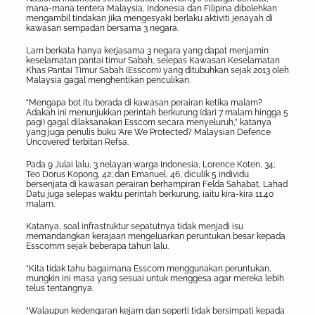
mana-mana tentera Malaysia, Indonesia dan Filipina dibolehkan
mengambil tindakan jika mengesyaki berlaku aktiviti jenayah di
kawasan sempadan bersama 3 negara.
Lam berkata hanya kerjasama 3 negara yang dapat menjamin
keselamatan pantai timur Sabah, selepas Kawasan Keselamatan
Khas Pantai Timur Sabah (Esscom) yang ditubuhkan sejak 2013 oleh
Malaysia gagal menghentikan penculikan.
“Mengapa bot itu berada di kawasan perairan ketika malam?
Adakah ini menunjukkan perintah berkurung (dari 7 malam hingga 5
pagi) gagal dilaksanakan Esscom secara menyeluruh,” katanya
yang juga penulis buku ‘Are We Protected? Malaysian Defence
Uncovered’ terbitan Refsa.
Pada 9 Julai lalu, 3 nelayan warga Indonesia, Lorence Koten, 34;
Teo Dorus Kopong, 42; dan Emanuel, 46, diculik 5 individu
bersenjata di kawasan perairan berhampiran Felda Sahabat, Lahad
Datu juga selepas waktu perintah berkurung, iaitu kira-kira 11.40
malam.
Katanya, soal infrastruktur sepatutnya tidak menjadi isu
memandangkan kerajaan mengeluarkan peruntukan besar kepada
Esscomm sejak beberapa tahun lalu.
“Kita tidak tahu bagaimana Esscom menggunakan peruntukan,
mungkin ini masa yang sesuai untuk menggesa agar mereka lebih
telus tentangnya.
“Walaupun kedengaran kejam dan seperti tidak bersimpati kepada