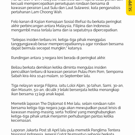
kecuali mempercepatkan persetujuan rondaan bersama di
kawasan perairan Laut Sulu dan Laut Sulawesi, kata penganalisis
pertahanan Lam Choong Wah.
Felo kanan di Kajian Kemajuan Sosial (Refsa) itu berkata peringkat
akhir perbincangan antara Malaysia, Filipina dan Indonesia
mengambil masa terlalu lama dan ia sepatutnya dipercepatkan.
“Selepas insiden terbaru ini, ketiga-tiga pihak menggalas
tanggungjawab besar mempercepatkannya agar rondaan bersama
dapat bermula secepat mungkin,” katanya.
Rundingan antara 3 negara kini berada di peringkat akhir.
Beliau berkata demikian ketika diminta mengulas insiden
penculikan terbaru di kawasan perairan Pulau Pom Pom, Semporna
Sabah kira-kira 10.40 malam, 10 September lalu.
Tiga nelayan warga Filipina, iaitu Loloi Alpin, 30 tahun, Sami, 30-an,
dan Masurin, 50-an, diculik 7 lelaki bersenjata ketika menangkap
ikan bersama 13 lagi anak kapal.
Memetik laporan The Diplomat 6 Mei lalu, selain rondaan rutin
bersama ketiga-tiga negara juga akan mewujudkan pusat krisis di
kawasan masing-masing, serta ‘hotline’ yang menghubungkan
ketiga-tiga pihak untuk menjamin perhubungan pantas ketika
kecemasan.
Laporan Jakarta Post 18 April lalu pula memetik Panglima Tentera
Nasional Indonesia Jeneral Gatot Nurmantyo sebagai berkata,