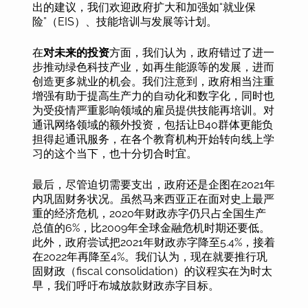
出的建议，我们欢迎政府扩大和加强如“就业保
险”（EIS）、技能培训与发展等计划。
在
对未来的投资
方面，我们认为，政府错过了进一
步推动绿色科技产业，如再生能源等的发展，进而
创造更多就业的机会。我们注意到，政府相当注重
增强有助于提高生产力的自动化和数字化，同时也
为受疫情严重影响领域的雇员提供技能再培训。对
通讯网络领域的额外投资，包括让B40群体更能负
担得起通讯服务，在各个教育机构开始转向线上学
习的这个当下，也十分切合时宜。
最后，尽管迫切需要支出，政府还是企图在2021年
内巩固财务状况。虽然马来西亚正在面对史上最严
重的经济危机，2020年财政赤字仍只占全国生产
总值的6%，比2009年全球金融危机时期还要低。
此外，政府尝试把2021年财政赤字降至5.4%，接着
在2022年再降至4%。我们认为，现在就要推行巩
固财政（fiscal consolidation）的议程实在为时太
早，我们呼吁布城放款财政赤字目标。