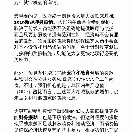
万个就业机会的详情。
最重要的是，政府终于愿意投入庞大拨款来
对抗
2019新冠肺炎疫情
。人民的生命是否受到保护，
取决于前线人员能否不受阻碍地提供医疗与照护；
而且只要新冠疫情没有受到控制，经济就不会有显
著的复苏。预算案的拨款将能确保医护人员不会面
对基本设备和用品短缺的问题；至于针对疫苗测试
与接种的奖掖措施，则能使大众更快地获得必要的
免疫力。
此外，预算案也增加了给
医疗和教育
领域的拨款，
并预测会在公共服务领域增加3万5000个工作岗
位。不过，我们担心的是，就国内生产总值
（GDP）占比而言，上述两大领域拨款的增加，仍
未足以和其他国家的拨款比肩。
为更可能受到疫情严重影响的低收入家庭提供更多
的
财务援助
，也是正确的做法。但这种程度的援助
似乎越来越不足以刺激消费和推动经济，而消费恰
是确保经济快速复苏的基本要素。根据我们此前提